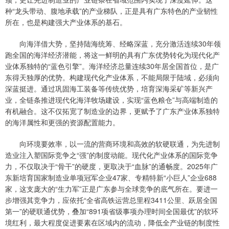
种“龙头带动、腹地承载”的产业梯队，正是具有广东特色的产业韧性
所在，也是构建强大产业体系的基石。
向海洋借大势，坚持陆海统筹、经略深蓝，充分激活连续30年领
跑全国的海洋经济潜能，将这一鲜明的具有广东优势转化为现代化产
业体系独特的“蓝色引擎”。海洋经济总量连续30年居全国首位，是广
东得天独厚的优势。构建现代化产业体系，不能局限于陆域，必须向
深蓝挺进。通过巩固海工装备等传统优势，培育深海采矿等新兴产
业，全链条推进现代化海洋牧场建设，实现“蓝色粮仓”与高端制造的
有机融合。这不仅拓宽了制造业的边界，更赋予了广东产业体系独特
的海洋属性和更强的资源配置能力。
向环境要效率，以一流的营商环境和高效的软硬联通，为先进制
造业注入塑国际竞争之“强”的制度动能。现代化产业体系的国际竞争
力，不仅取决于“骨干”的硬度，更取决于“血脉”的通畅度。2025年广
东新培育国家制造业单项冠军企业47家、专精特新“小巨人”企业688
家，这支庞大的“生力军”正是广东参与全球竞争的底气所在。要进一
步增强其竞争力，应依托“全省高铁运营总里程3411公里、跃居全国
第一”的硬联通优势，叠加“891项省级事项办理时间全国最优”的软环
境红利，最大程度促进要素在区域内的流动，降低全产业链的制度性