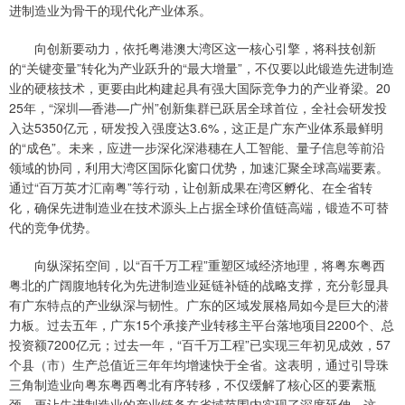
进制造业为骨干的现代化产业体系。
向创新要动力，依托粤港澳大湾区这一核心引擎，将科技创新
的“关键变量”转化为产业跃升的“最大增量”，不仅要以此锻造先进制造
业的硬核技术，更要由此构建起具有强大国际竞争力的产业脊梁。20
25年，“深圳—香港—广州”创新集群已跃居全球首位，全社会研发投
入达5350亿元，研发投入强度达3.6%，这正是广东产业体系最鲜明
的“成色”。未来，应进一步深化深港穗在人工智能、量子信息等前沿
领域的协同，利用大湾区国际化窗口优势，加速汇聚全球高端要素。
通过“百万英才汇南粤”等行动，让创新成果在湾区孵化、在全省转
化，确保先进制造业在技术源头上占据全球价值链高端，锻造不可替
代的竞争优势。
向纵深拓空间，以“百千万工程”重塑区域经济地理，将粤东粤西
粤北的广阔腹地转化为先进制造业延链补链的战略支撑，充分彰显具
有广东特点的产业纵深与韧性。广东的区域发展格局如今是巨大的潜
力板。过去五年，广东15个承接产业转移主平台落地项目2200个、总
投资额7200亿元；过去一年，“百千万工程”已实现三年初见成效，57
个县（市）生产总值近三年年均增速快于全省。这表明，通过引导珠
三角制造业向粤东粤西粤北有序转移，不仅缓解了核心区的要素瓶
颈，更让先进制造业的产业链条在省域范围内实现了深度延伸。这