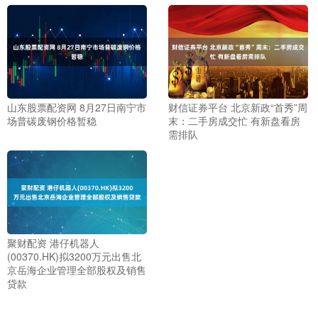
山东股票配资网 8月27日南宁市
财信证券平台 北京新政“首秀”周
场普碳废钢价格暂稳
末：二手房成交忙 有新盘看房
需排队
聚财配资 港仔机器人
(00370.HK)拟3200万元出售北
京岳海企业管理全部股权及销售
贷款