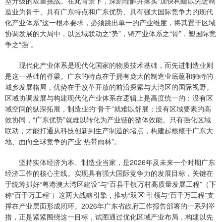
型升级的双重挑战。在此背景下，深刻理解并落实“加快构建以先进制
造业为骨干、具有广东特点和广东优势、具有强大国际竞争力的现代
化产业体系”这一根本要求，必须跳出单一的产业维度，将其置于区域
协调发展的大局中，以区域联动之“势”，铸产业体系之“骨”，塑国际竞
争之“强”。
现代化产业体系是现代化国家的物质技术基础，而先进制造业则
是这一基础的脊梁。广东的特点在于拥有庞大的制造业底蕴和独特的
城乡发展格局，优势在于改革开放的前沿探索与大湾区的国际视野。
区域协调发展与构建现代化产业体系在逻辑上是高度统一的：没有区
域空间的纵深拓展，制造业的“骨干”就难以舒展；没有区域要素的高
效协同，“广东优势”就难以转化为产业链的整体效能。只有强化区域
联动，才能打通从科技创新到生产制造的堵点，构建起根植于广东大
地、面向全球竞争的产业“热带雨林”。
坚持实体经济为本、制造业当家，是2026年及未来一个时期广东
经济工作的核心主线。实现具有强大国际竞争力的发展目标，关键在
于统筹抓好“粤港澳大湾区建设”与“百县千镇万村高质量发展工程”（下
称“百千万工程”）这两大战略引擎，推动“双区”引领与“百千万工程”支
撑在产业层面形成闭环。2026年广东省政府工作报告部署的一系列举
措，正是紧紧围绕这一目标，试图通过优化区域产业布局，构建以先