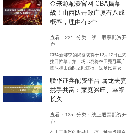
金来源配资官网 CBA揭幕
战！山西队击败广厦有八成
概率，理由有3个
查看：
221
分类：
线上股票配资开
户
CBA新赛季的揭幕战将于12月12日正式
拉开帷幕，第一场比赛将在卫冕冠军广
厦队和山西队之间进行。这场比赛吸引
了无数球迷的关注，大家都在热烈讨论
联华证券配资平台 属龙夫妻
究竟谁能够最终笑到....
携手共富：家庭兴旺、幸福
长久
查看：
125
分类：
线上股票配资开
户
在十二生肖的世界中，有一种生肖组合