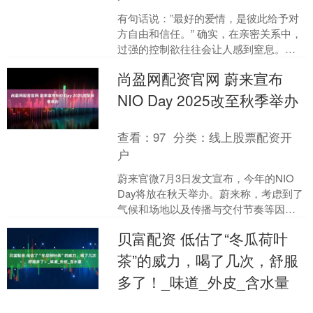
有句话说：”最好的爱情，是彼此给予对
方自由和信任。” 确实，在亲密关系中，
过强的控制欲往往会让人感到窒息。那
些能给予对方充分自由空间的人，反而
尚盈网配资官网 蔚来宣布
更容易收获美好的感....
NIO Day 2025改至秋季举办
查看：
97
分类：
线上股票配资开
户
蔚来官微7月3日发文宣布，今年的NIO
Day将放在秋天举办。蔚来称，考虑到了
气候和场地以及传播与交付节奏等因
素，具体举办日期将在后续进行公布。
贝富配资 低估了“冬瓜荷叶
此外，蔚来还表示....
茶”的威力，喝了几次，舒服
多了！_味道_外皮_含水量