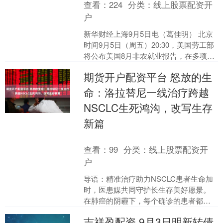
查看：
224
分类：
线上股票配资开
户
新华财经上海9月5日电（葛佳明） 北京
时间9月5日（周五）20:30，美国劳工部
将公布美国8月非农就业报告，在多项就
业市场数据频现疲软信号之际，非农就
期货开户配资平台 怒放的生
业报告可能....
命：洛拉替尼一线治疗跨越
NSCLC生死鸿沟，改写生存
新篇
查看：
99
分类：
线上股票配资开
户
导语：精准治疗助力NSCLC患者生命加
时，医患媒共同守护长生存美好愿景。
在肺癌的阴霾下，每个确诊的患者都曾
面临治疗选择有限，生存希望渺茫的困
吉祥盈配资 9月3日明新转债
境。但医学的进步，....