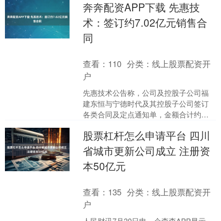
奔奔配资APP下载 先惠技
环境中，能被微生物（....
术：签订约7.02亿元销售合
同
查看：
110
分类：
线上股票配资开
户
先惠技术公告称，公司及控股子公司福
建东恒与宁德时代及其控股子公司签订
各类合同及定点通知单，金额合计约为
人民币7.02亿元（不含税）。若本销售合
股票杠杆怎么申请平台 四川
同顺利履行，预计将....
省城市更新公司成立 注册资
本50亿元
查看：
135
分类：
线上股票配资开
户
人民财讯7月30日电，企查查APP显示，