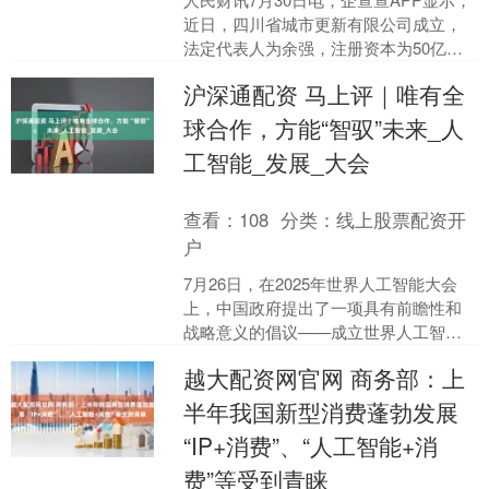
近日，四川省城市更新有限公司成立，
法定代表人为余强，注册资本为50亿
元，经营范围包含：市政设施管理；自
沪深通配资 马上评｜唯有全
有资金投资的资产管....
球合作，方能“智驭”未来_人
工智能_发展_大会
查看：
108
分类：
线上股票配资开
户
7月26日，在2025年世界人工智能大会
上，中国政府提出了一项具有前瞻性和
战略意义的倡议——成立世界人工智能
合作组织，并初步考虑将总部设在上
越大配资网官网 商务部：上
海。这一倡议不仅与大....
半年我国新型消费蓬勃发展
“IP+消费”、“人工智能+消
费”等受到青睐