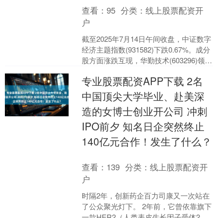
查看：
95
分类：
线上股票配资开
户
截至2025年7月14日午间收盘，中证数字
经济主题指数(931582)下跌0.67%。成分
股方面涨跌互现，华勤技术(603296)领涨
4.50%，瑞芯微(603....
专业股票配资APP下载 2名
中国顶尖大学毕业、赴美深
造的女博士创业开公司 冲刺
IPO前夕 知名日企突然终止
140亿元合作！发生了什么？
查看：
139
分类：
线上股票配资开
户
时隔2年，创新药企百力司康又一次站在
了公众聚光灯下。 2年前，它曾依靠旗下
一款HER2（人类表皮生长因子受体2）