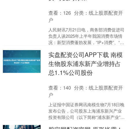
查看：
126
分类：
线上股票配资开
户
人民财讯7月21日电，商务部消费促进司
负责人谈2025年上半年我国消费市场情
况：新型消费蓬勃发展，“IP+消费”、“人
工智能+消费”等受到青睐。数字消费活力
实盘配资公司APP下载 南模
十足....
生物股东浦东新产业增持占
总1.1%公司股份
查看：
140
分类：
线上股票配资开
户
上证报中国证券网讯南模生物7月18日晚
发布公告，公司股东上海浦东新兴产业
投资有限公司（以下简称“浦东新产业”）
于7月16日以集中竞价交易方式增持公司