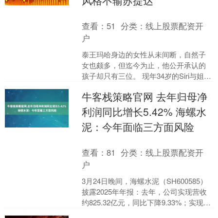
风格不输苏提达
查看：
51
分类：
线上股票配资开
户
泰王玛哈身边的女性从未间断，自然子
女也颇多，但迄今为止，他公开承认的
孩子却只有三位。 现年34岁的Siri与姐姐
帕公主一样未婚，但据传她有一位未公
牛客栈策略官网 去年归母净
开的法国男友，....
利润同比增长5.42% 海螺水
泥：今年面临三方面风险
查看：
81
分类：
线上股票配资开
户
3月24日晚间，海螺水泥（SH600585）
披露2025年年报：去年，公司实现营收
约825.32亿元，同比下降9.33%；实现归
母净利润约81.13亿元，同比增....