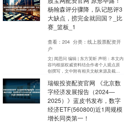
股宝网配资官网 原形毕露！
股份85.4....
杨翰森评分骤降，队记怒评3
大缺点，捞完金就回国？_比
赛_篮板_1
查看：
204
分类：
线上股票配资开
户
文| 闻思问 编辑 | 东方芙昕 声明：本文内
容均根据权威资料结合作者个人观点原
创撰写，文中附有相关文献来源及截
图，确保信息真实性。 今年对广大篮球
瑞银投资配资官网 《北京数
迷而言，无疑....
字经济发展报告（2024—
2025）》蓝皮书发布，数字
经济ETF(560800)近1周规模
增长同类第一！