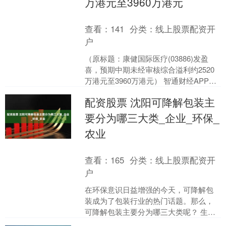
万港元至3960万港元
查看：
141
分类：
线上股票配资开
户
（原标题：康健国际医疗(03886)发盈
喜，预期中期未经审核综合溢利约2520
万港元至3960万港元） 智通财经APP
讯，康健国际医疗(03886)发布公告，
配资股票 沈阳可降解包装主
预....
要分为哪三大类_企业_环保_
农业
查看：
165
分类：
线上股票配资开
户
在环保意识日益增强的今天，可降解包
装成为了包装行业的热门话题。那么，
可降解包装主要分为哪三大类呢？ 生物
降解包装 生物降解包装材料是指在自然