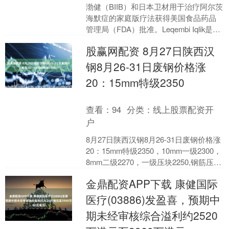
渤健（BIIB）和日本卫材用于治疗阿尔茨
海默症的家庭版疗法获得美国食品药品
管理局（FDA）批准。Leqembi Iqlik是一
种自动注射类药物，在接受18个月的....
股赢网配资 8月27日陕西汉
钢8月26-31日废钢价格涨
20：15mm特级2350
查看：
94
分类：
线上股票配资开
户
8月27日陕西汉钢8月26-31日废钢价格涨
20：15mm特级2350，10mm一级2300，
8mm二级2270，一级压块2250,钢筋压块
2320,钢筋颗粒2....
金鼎配资APP下载 康健国际
医疗(03886)发盈喜，预期中
期未经审核综合溢利约2520