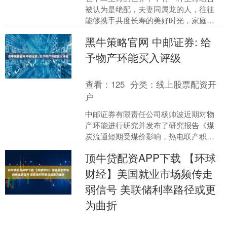
被认为是绝配，夫妻同属龙的人，往往
能够携手共度长寿的美好时光，家庭也
愈发富贵兴旺。今天，我们就来深入探
黑牛策略官网 中邮证券: 给
讨一下属龙夫妻的幸福密码....
予物产环能买入评级
查看：
125
分类：
线上股票配资开
户
中邮证券有限责任公司杨帅波近期对物
产环能进行研究并发布了研究报告《煤
炭流通短期受煤价影响，热电联产积极
收购增厚利润》，给予物产环能买入评
顶牛贷配资APP下载 【环球
级。 物产环能(6030....
财经】美国就业市场频传走
弱信号 美联储利率路径或更
为曲折