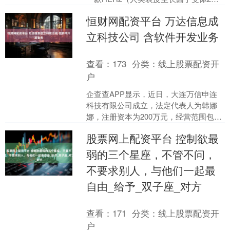
靶向型艾立布林ADC候选药物BB-1701，
恒财网配资平台 万达信息成
与跨....
立科技公司 含软件开发业务
查看：
173
分类：
线上股票配资开
户
企查查APP显示，近日，大连万信申连
科技有限公司成立，法定代表人为韩娜
娜，注册资本为200万元，经营范围包
含：建筑智能化系统设计；计算机系统
股票网上配资平台 控制欲最
服务；软件开发；软件....
弱的三个星座，不管不问，
不要求别人，与他们一起最
自由_给予_双子座_对方
查看：
171
分类：
线上股票配资开
户