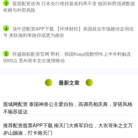
3
​股票配资咨询 日本央行维持基准利率不变 植田和男强调数据
依赖与外部风险
4
​顶牛贷配资APP下载 【环球财经】美国就业市场频传走弱信
号 美联储利率路径或更为曲折
5
​祥盛期权配资官网 野村：韩国Kospi指数明年上半年料触及
5000点 受AI资本支出激增推动
最新文章
股城网配资 泰国神兽公主爱自拍，高调亮相庆典，穿搭风格
不输苏提达
推荐配资股票APP下载 南天门大将军归位，大衣哥朱之文万
岁山蹦迪，打卡南天门