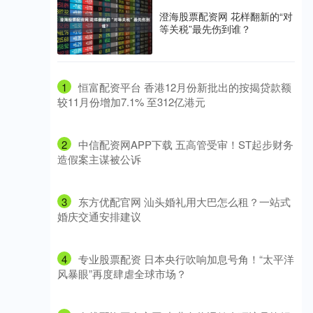
澄海股票配资网 花样翻新的“对
等关税”最先伤到谁？
1
​恒富配资平台 香港12月份新批出的按揭贷款额
较11月份增加7.1% 至312亿港元
2
​中信配资网APP下载 五高管受审！ST起步财务
造假案主谋被公诉
3
​东方优配官网 汕头婚礼用大巴怎么租？一站式
婚庆交通安排建议
4
​专业股票配资 日本央行吹响加息号角！“太平洋
风暴眼”再度肆虐全球市场？