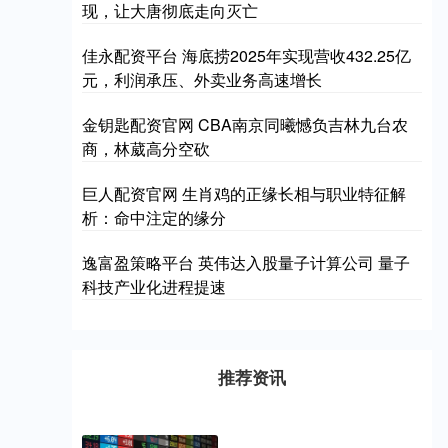
现，让大唐彻底走向灭亡
佳永配资平台 海底捞2025年实现营收432.25亿
元，利润承压、外卖业务高速增长
金钥匙配资官网 CBA南京同曦憾负吉林九台农
商，林葳高分空砍
巨人配资官网 生肖鸡的正缘长相与职业特征解
析：命中注定的缘分
逸富盈策略平台 英伟达入股量子计算公司 量子
科技产业化进程提速
推荐资讯