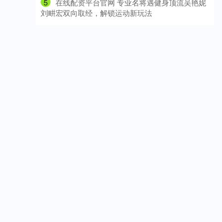
5
​在线配资平台官网 专业名将遇健身顶流吴艳妮
刘畊宏双向取经，解锁运动新玩法