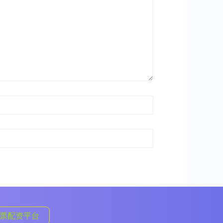
票配资平台