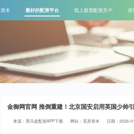
原资本
最好的配资平台
线上股票配资开户
浙
金御网官网 推倒重建！北京国安启用英国少帅
来源：黑马盘配资APP下载
网站：苍原资本
日期：2026-01-