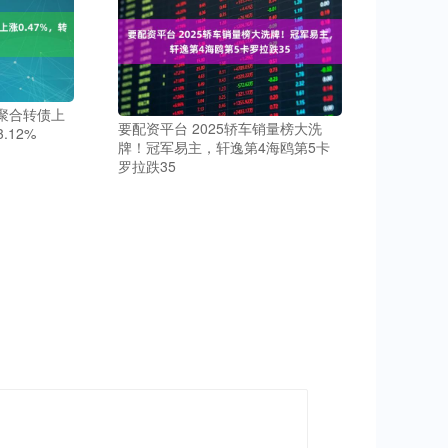
日聚合转债上
要配资平台 2025轿车销量榜大洗
.12%
牌！冠军易主，轩逸第4海鸥第5卡
罗拉跌35