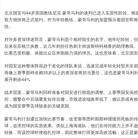
北京国安与44岁英国教练尼克·蒙哥马利的谈判已进入实质性阶段。
双方很快将正式签约。作为年轻教练，蒙哥马利的加盟预示着国安即将
快。
对许多资深球迷而言，蒙哥马利是个相对陌生的名字。他年纪轻轻，但
后来在苏格兰执教，近几年则担任热刺主帅波斯特科格鲁的助理教练。
比赛态度积极、体能出众且奔跑能力强的球员。这也意味着，北京国
对国安这种整体阵容趋于老化的球队来说，迅速完成年轻化转型并非易
再像上赛季那样依赖35岁以上的资深老将担当重任，这也是蒙哥马利
展开剩余44%
战术层面，蒙哥马利同样准备对国安进行彻底的调整。上赛季国安虽然
控，频繁在中后场重复短传后撤，导致进攻端效率低下，难以形成有效
成为国安赛季丢球较多的关键原因。
蒙哥马利计划通过加快比赛节奏，改变塞蒂恩时期那种缓慢而死板的传
球，追求控球的实质效果。类似上海海港队，他们在传控能力上并不逊
转换，而该控球时便稳扎控球，因此整体打得更加高效流畅，这正是蒙