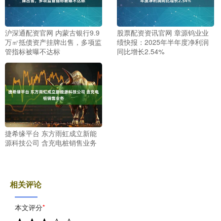
沪深通配资官网 内蒙古银行9.9
股票配资资讯官网 章源钨业业
万㎡抵债资产挂牌出售，多项监
绩快报：2025年半年度净利润
管指标被曝不达标
同比增长2.54%
捷希缘平台 东方雨虹成立新能
源科技公司 含充电桩销售业务
相关评论
本文评分
*