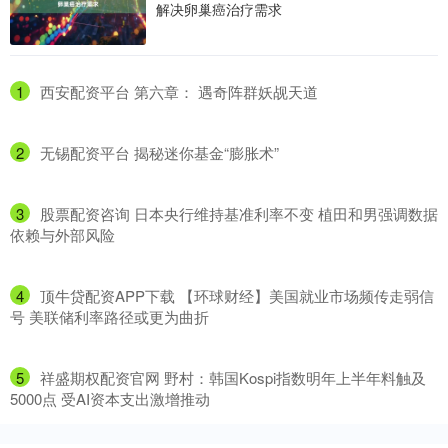
解决卵巢癌治疗需求
1
​西安配资平台 第六章： 遇奇阵群妖觇天道
2
​无锡配资平台 揭秘迷你基金“膨胀术”
3
​股票配资咨询 日本央行维持基准利率不变 植田和男强调数据
依赖与外部风险
4
​顶牛贷配资APP下载 【环球财经】美国就业市场频传走弱信
号 美联储利率路径或更为曲折
5
​祥盛期权配资官网 野村：韩国Kospi指数明年上半年料触及
5000点 受AI资本支出激增推动