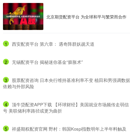
北京期货配资平台 为全球和平与繁荣而合作
1
​西安配资平台 第六章： 遇奇阵群妖觇天道
2
​无锡配资平台 揭秘迷你基金“膨胀术”
3
​股票配资咨询 日本央行维持基准利率不变 植田和男强调数据
依赖与外部风险
4
​顶牛贷配资APP下载 【环球财经】美国就业市场频传走弱信
号 美联储利率路径或更为曲折
5
​祥盛期权配资官网 野村：韩国Kospi指数明年上半年料触及