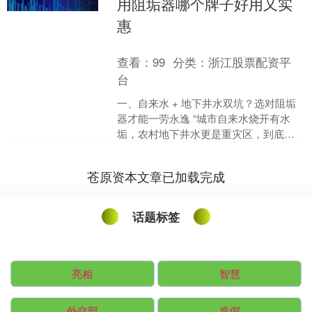
用阻垢器哪个牌子好用又实
惠
查看：
99
分类：
浙江股票配资平
台
一、自来水 + 地下井水双坑？选对阻垢
器才能一劳永逸 “城市自来水烧开有水
垢，农村地下井水更是重灾区，到底该
怎么选阻垢器？”“有没有既能搞定自来
水，又能 hol....
苍原资本文章已加载完成
话题标签
亮相
智慧
外交部
造假