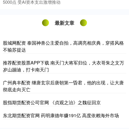
5000点 受AI资本支出激增推动
最新文章
股城网配资 泰国神兽公主爱自拍，高调亮相庆典，穿搭风格
不输苏提达
推荐配资股票APP下载 南天门大将军归位，大衣哥朱之文万
岁山蹦迪，打卡南天门
广州典丰配资 继唐玄宗后唐朝第一昏君，他的出现，让大唐
彻底走向灭亡
股指期货配资公司官网 《贞观之治》之魏征回京
东北期货配资官网 药明康德年赚191亿 高度依赖海外市场